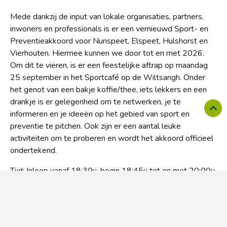
Mede dankzij de input van lokale organisaties, partners,
inwoners en professionals is er een vernieuwd Sport- en
Preventieakkoord voor Nunspeet, Elspeet, Hulshorst en
Vierhouten. Hiermee kunnen we door tot en met 2026.
Om dit te vieren, is er een feestelijke aftrap op maandag
25 september in het Sportcafé op de Wiltsangh. Onder
het genot van een bakje koffie/thee, iets lekkers en een
drankje is er gelegenheid om te netwerken, je te
informeren en je ideeën op het gebied van sport en
preventie te pitchen. Ook zijn er een aantal leuke
activiteiten om te proberen en wordt het akkoord officieel
ondertekend.
Tijd: Inloop vanaf 18:30u, begin 18:45u tot en met 20:00u.
Locatie: Sportcafé, Sportlaan 3, Sportpark de Wiltsangh
Wilt u komen? Stuur dan een mail naar
info@nunspeetsportiefengezond.nl