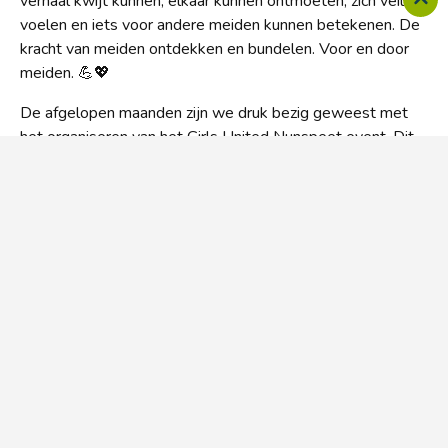
verhaal kwijt kunnen, elkaar kunnen ontmoeten, zich veilig
voelen en iets voor andere meiden kunnen betekenen. De
kracht van meiden ontdekken en bundelen. Voor en door
meiden. 💪💖
De afgelopen maanden zijn we druk bezig geweest met
het organiseren van het Girls United Nunspeet event. Dit
hebben we samen met meiden, die we kennen vanuit
verschillende activiteiten, georganiseerd. Het was een
geslaagd event met zo’n 110 meiden. Er stond ’s ochtends
al een lange rij bij de ingang vol met enthousiaste meiden.
Tijdens het event konden de meiden verschillende
activiteiten doen. Zo konden ze bijvoorbeeld hun haren
laten doen 💇‍♀️ of zelf armbandjes maken 💫. In de gymzaal
konden ze lasergamen 🔫 en in De Garage konden ze even
bijkomen met wat lekkers en muziek 🍔🎶. We hebben
veel meiden kunnen spreken en leren kennen. We kijken
terug op een geslaagd event! 🎉💖